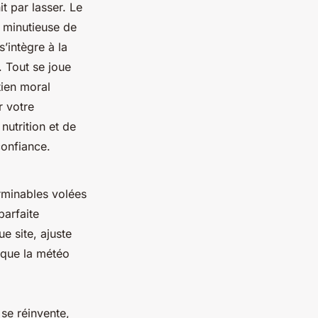
it par lasser. Le
e minutieuse de
s’intègre à la
. Tout se joue
tien moral
r votre
nutrition et de
confiance.
rminables volées
parfaite
e site, ajuste
s que la météo
se réinvente,