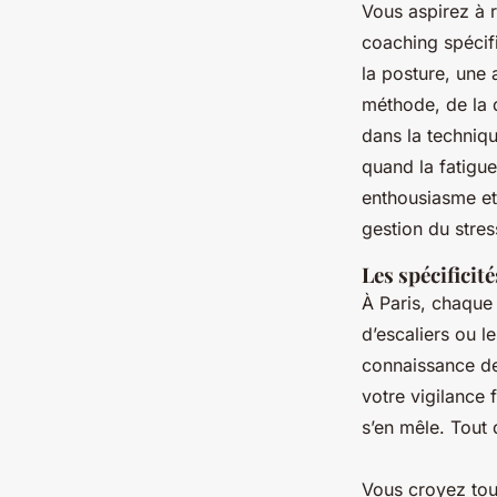
Vous aspirez à ro
coaching spécifi
la posture, une 
méthode, de la d
dans la techniqu
quand la fatigu
enthousiasme et
gestion du stre
Les spécificit
À Paris, chaque
d’escaliers ou l
connaissance des
votre vigilance 
s’en mêle. Tout 
Vous croyez tout