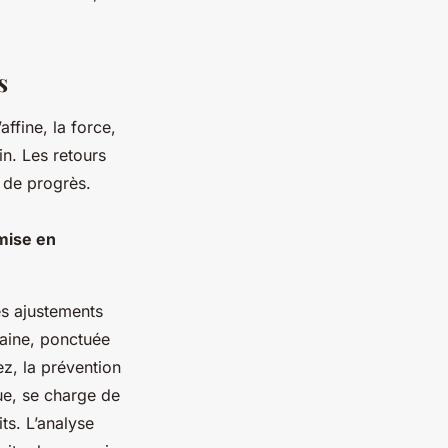
s
affine, la force,
in. Les retours
 de progrès.
emise en
es ajustements
maine, ponctuée
ez, la prévention
ue, se charge de
ts. L’analyse