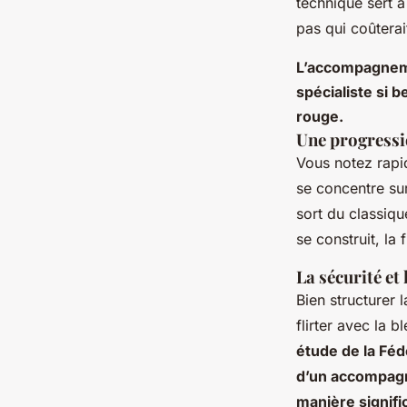
technique sert à
pas qui coûterait
L’accompagnemen
spécialiste si b
rouge.
Une progressio
Vous notez rapi
se concentre sur
sort du classique
se construit, la
La sécurité et 
Bien structurer 
flirter avec la 
étude de la Féd
d’un accompagn
manière signifi