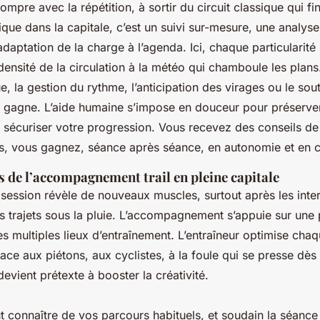
mpre avec la répétition, à sortir du circuit classique qui fin
que dans la capitale, c’est un suivi sur-mesure, une analys
adaptation de la charge à l’agenda. Ici, chaque particularité 
ensité de la circulation à la météo qui chamboule les plans
e, la gestion du rythme, l’anticipation des virages ou le sou
e gagne. L’aide humaine s’impose en douceur pour préserve
 sécuriser votre progression.
Vous recevez des conseils de 
ss, vous gagnez, séance après séance, en autonomie et en 
és de l’accompagnement trail en pleine capitale
 session révèle de nouveaux muscles, surtout après les inte
es trajets sous la pluie. L’accompagnement s’appuie sur une 
 multiples lieux d’entraînement. L’entraîneur optimise chaqu
face aux piétons, aux cyclistes, à la foule qui se presse dè
devient prétexte à booster la créativité.
 connaître de vos parcours habituels, et soudain la séance 