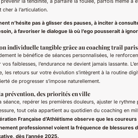
 prévenir la tendinite, à parfaire la foulée, parfois même à 
 cher à l’articulation.
t n’hésite pas à glisser des pauses, à inciter à consult
esoin, à favoriser le dialogue là où l’ego pousserait à ignor
n individuelle tangible grâce au coaching trail pari
dement le bénéfice de séances personnalisées, le renforce
 vos faiblesses, l’endurance ne devient jamais lassante. L’
, les retours sur votre évolution s’intègrent à la routine digit
 fierté de progresser s’impose naturellement.
la prévention, des priorités en ville
la séance, repérer les premières douleurs, ajuster le rythme
blessure, tout cela appartient au quotidien du coaching en mi
ération Française d’Athlétisme observe que les coureurs 
ement professionnel voient la fréquence de blessures 
cative, dès l’année 2025.