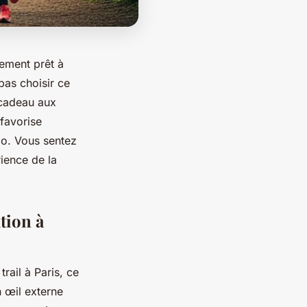
lement prêt à
pas choisir ce
 cadeau aux
favorise
lo. Vous sentez
rience de la
ation à
rail à Paris, ce
n œil externe