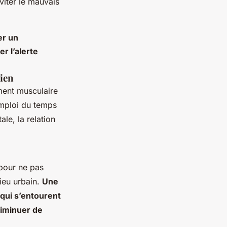
éviter le mauvais
er un
er l’alerte
sien
ment musculaire
emploi du temps
ale, la relation
 pour ne pas
lieu urbain.
Une
qui s’entourent
diminuer de