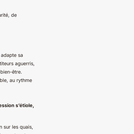
rité, de
r adapte sa
teurs aguerris,
bien-être.
able, au rythme
ssion s’étiole,
n sur les quais,