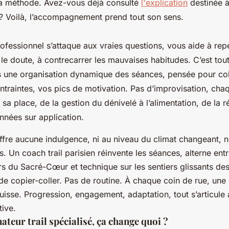
 la méthode. Avez-vous déjà consulté
l'explication
destinée à
 ? Voilà, l’accompagnement prend tout son sens.
ofessionnel s’attaque aux vraies questions, vous aide à rep
r le doute, à contrecarrer les mauvaises habitudes. C’est tou
is une organisation dynamique des séances, pensée pour col
ntraintes, vos pics de motivation. Pas d’improvisation, chaq
sa place, de la gestion du dénivelé à l’alimentation, de la 
nnées sur application.
n’offre aucune indulgence, ni au niveau du climat changeant, n
. Un coach trail parisien réinvente les séances, alterne ent
rs du Sacré-Cœur et technique sur les sentiers glissants des
e copier-coller. Pas de routine. À chaque coin de rue, une 
uisse. Progression, engagement, adaptation, tout s’articule 
tive.
eur trail spécialisé, ça change quoi ?