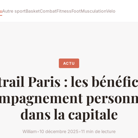
u
Autre sport
Basket
Combat
Fitness
Foot
Musculation
Velo
ACTU
rail Paris : les bénéfi
mpagnement personn
dans la capitale
William
•
10 décembre 2025
•
11 min de lecture