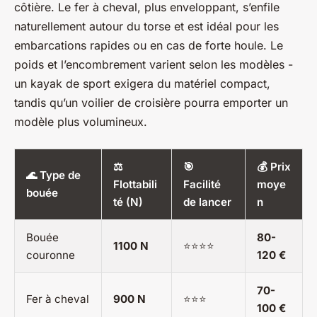
côtière. Le fer à cheval, plus enveloppant, s’enfile
naturellement autour du torse et est idéal pour les
embarcations rapides ou en cas de forte houle. Le
poids et l’encombrement varient selon les modèles -
un kayak de sport exigera du matériel compact,
tandis qu’un voilier de croisière pourra emporter un
modèle plus volumineux.
⚖️
🎯
💰 Prix
🌊 Type de
Flottabili
Facilité
moye
bouée
té (N)
de lancer
n
Bouée
80-
1100 N
⭐⭐⭐⭐
couronne
120 €
70-
Fer à cheval
900 N
⭐⭐⭐
100 €