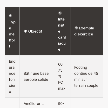
🎯
🎯
Inte
Typ
nsit
e
🎯 Exemple
🎯 Objectif
é
d'e
d'exercice
card
ffor
iaqu
t
e
End
60-
ura
Footing
75
nce
Bâtir une base
continu de 45
%
fon
aérobie solide
min sur
FC
cièr
terrain souple
max
e
Améliorer la
90-