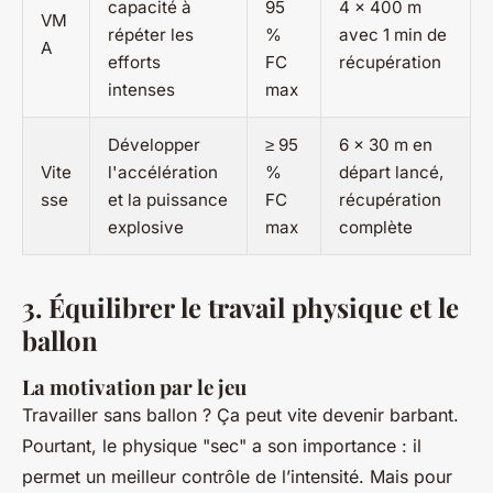
capacité à
95
4 x 400 m
VM
répéter les
%
avec 1 min de
A
efforts
FC
récupération
intenses
max
Développer
≥ 95
6 x 30 m en
Vite
l'accélération
%
départ lancé,
sse
et la puissance
FC
récupération
explosive
max
complète
3. Équilibrer le travail physique et le
ballon
La motivation par le jeu
Travailler sans ballon ? Ça peut vite devenir barbant.
Pourtant, le physique "sec" a son importance : il
permet un meilleur contrôle de l’intensité. Mais pour